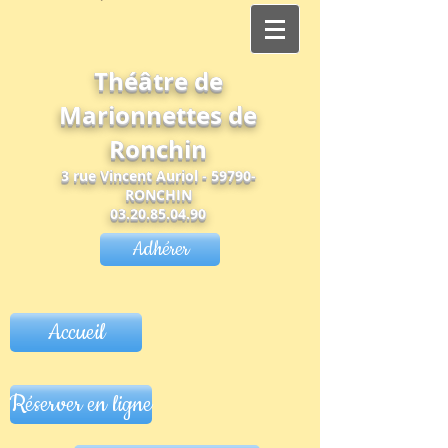
Théâtre de
Marionnettes de
Ronchin
3 rue Vincent Auriol - 59790-
RONCHIN
03.20.85.04.90
Adhérer
Accueil
Réserver en ligne