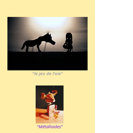
"le jeu de l'oie"
"Métalloïdes"